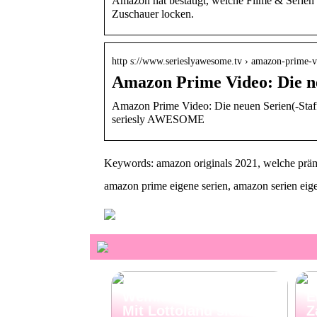
Amazon hat bestätigt, welche Filme & Serien
Zuschauer locken.
http s://www.serieslyawesome.tv › amazon-prime-
Amazon Prime Video: Die ne
Amazon Prime Video: Die neuen Serien(-Staf
seriesly AWESOME
Keywords: amazon originals 2021, welche prämi
amazon prime eigene serien, amazon serien eig
El Gordo
Weihnachtslotterie:
E
Mit Lottoland sicher
Z