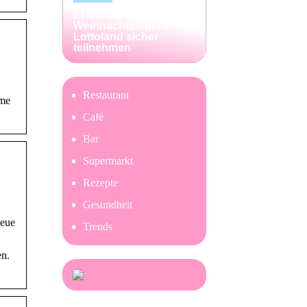
El Gordo
Weihnachtslotterie: Mit
Lottoland sicher
teilnehmen
Restaurant
ime
Café
Bar
Supermarkt
Rezepte
Gesundheit
Neue
Trends
en.