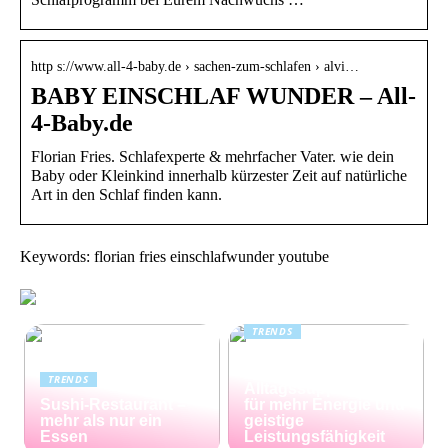
http s://www.all-4-baby.de › sachen-zum-schlafen › alvi…
BABY EINSCHLAF WUNDER – All-
4-Baby.de
Florian Fries. Schlafexperte & mehrfacher Vater. wie dein
Baby oder Kleinkind innerhalb kürzester Zeit auf natürliche
Art in den Schlaf finden kann.
Keywords: florian fries einschlafwunder youtube
TRENDS
Kreatin: das
unterschätzte
TRENDS
Alltagssupplement
Sushi-Restaurant –
für mehr Energie und
mehr als nur ein
geistige
Essen
Leistungsfähigkeit