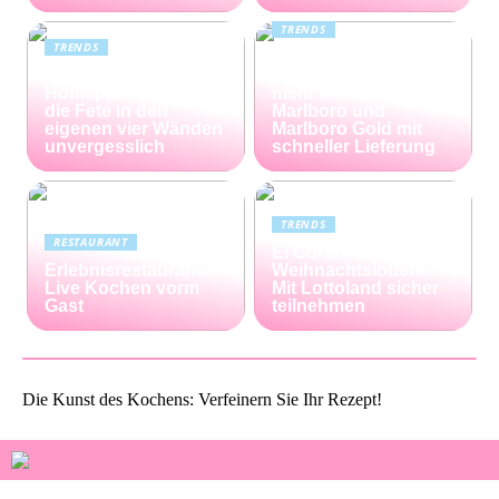
TRENDS
TRENDS
Günstiger Tabak von
Die perfekte
Capalus: Sparen Sie
Homeparty – so wird
mehr als 25% bei
die Fete in den
Marlboro und
eigenen vier Wänden
Marlboro Gold mit
unvergesslich
schneller Lieferung
TRENDS
RESTAURANT
El Gordo
Erlebnisrestaurants:
Weihnachtslotterie:
Live Kochen vorm
Mit Lottoland sicher
Gast
teilnehmen
Die Kunst des Kochens: Verfeinern Sie Ihr Rezept!