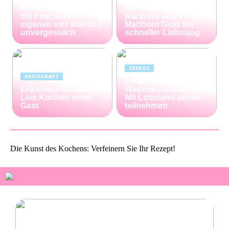
Homeparty – so wird
mehr als 25% bei
die Fete in den
Marlboro und
eigenen vier Wänden
Marlboro Gold mit
unvergesslich
schneller Lieferung
TRENDS
RESTAURANT
El Gordo
Erlebnisrestaurants:
Weihnachtslotterie:
Live Kochen vorm
Mit Lottoland sicher
Gast
teilnehmen
Die Kunst des Kochens: Verfeinern Sie Ihr Rezept!