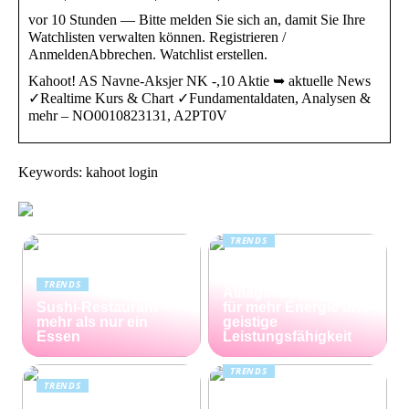
vor 10 Stunden — Bitte melden Sie sich an, damit Sie Ihre
Watchlisten verwalten können. Registrieren /
AnmeldenAbbrechen. Watchlist erstellen.
Kahoot! AS Navne-Aksjer NK -,10 Aktie ➥ aktuelle News
✓Realtime Kurs & Chart ✓Fundamentaldaten, Analysen &
mehr – NO0010823131, A2PT0V
Keywords: kahoot login
TRENDS
Kreatin: das
unterschätzte
TRENDS
Alltagssupplement
Sushi-Restaurant –
für mehr Energie und
mehr als nur ein
geistige
Essen
Leistungsfähigkeit
TRENDS
TRENDS
Günstiger Tabak von
Die perfekte
Capalus: Sparen Sie