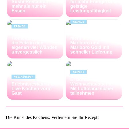
Sushi-Restaurant –
für mehr Energie und
mehr als nur ein
geistige
Essen
Leistungsfähigkeit
TRENDS
TRENDS
Günstiger Tabak von
Die perfekte
Capalus: Sparen Sie
Homeparty – so wird
mehr als 25% bei
die Fete in den
Marlboro und
eigenen vier Wänden
Marlboro Gold mit
unvergesslich
schneller Lieferung
TRENDS
RESTAURANT
El Gordo
Erlebnisrestaurants:
Weihnachtslotterie:
Live Kochen vorm
Mit Lottoland sicher
Gast
teilnehmen
Die Kunst des Kochens: Verfeinern Sie Ihr Rezept!