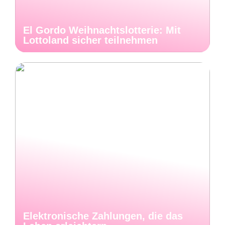
El Gordo Weihnachtslotterie: Mit
Lottoland sicher teilnehmen
Elektronische Zahlungen, die das