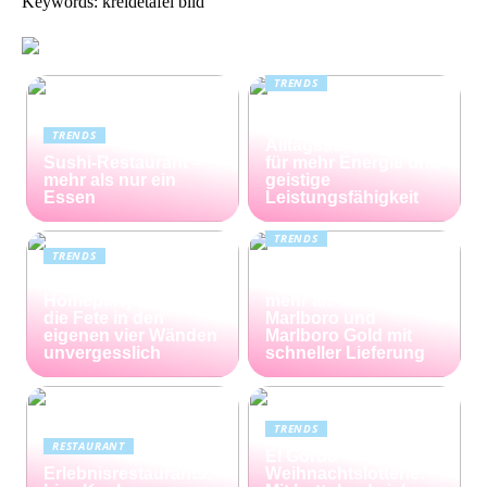
Keywords: kreidetafel bild
TRENDS
Kreatin: das
unterschätzte
TRENDS
Alltagssupplement
Sushi-Restaurant –
für mehr Energie und
mehr als nur ein
geistige
Essen
Leistungsfähigkeit
TRENDS
TRENDS
Günstiger Tabak von
Die perfekte
Capalus: Sparen Sie
Homeparty – so wird
mehr als 25% bei
die Fete in den
Marlboro und
eigenen vier Wänden
Marlboro Gold mit
unvergesslich
schneller Lieferung
TRENDS
RESTAURANT
El Gordo
Erlebnisrestaurants:
Weihnachtslotterie: