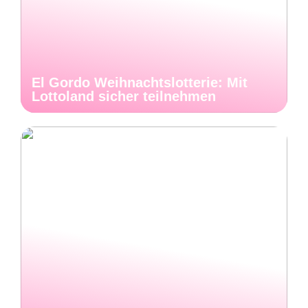
El Gordo Weihnachtslotterie: Mit
Lottoland sicher teilnehmen