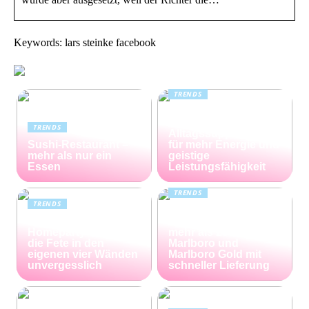
Keywords: lars steinke facebook
TRENDS
Kreatin: das
unterschätzte
TRENDS
Alltagssupplement
Sushi-Restaurant –
für mehr Energie und
mehr als nur ein
geistige
Essen
Leistungsfähigkeit
TRENDS
TRENDS
Günstiger Tabak von
Die perfekte
Capalus: Sparen Sie
Homeparty – so wird
mehr als 25% bei
die Fete in den
Marlboro und
eigenen vier Wänden
Marlboro Gold mit
unvergesslich
schneller Lieferung