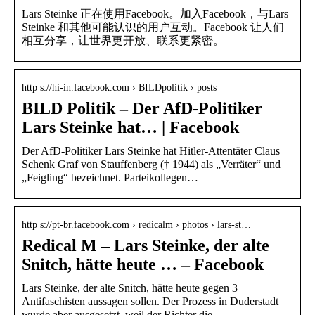
Lars Steinke 正在使用Facebook。加入Facebook，与Lars
Steinke 和其他可能认识的用户互动。Facebook 让人们
相互分享，让世界更开放、联系更紧密。
http s://hi-in.facebook.com › BILDpolitik › posts
BILD Politik – Der AfD-Politiker
Lars Steinke hat… | Facebook
Der AfD-Politiker Lars Steinke hat Hitler-Attentäter Claus
Schenk Graf von Stauffenberg († 1944) als „Verräter“ und
„Feigling“ bezeichnet. Parteikollegen…
http s://pt-br.facebook.com › redicalm › photos › lars-st…
Redical M – Lars Steinke, der alte
Snitch, hätte heute … – Facebook
Lars Steinke, der alte Snitch, hätte heute gegen 3
Antifaschisten aussagen sollen. Der Prozess in Duderstadt
wurde aber ausgesetzt, weil der Richter die…