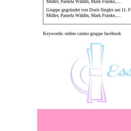
Müller, Pamela Wäldin, Mark Franke,…
Gruppe gegründet von Doris Siegler am 11. F
Müller, Pamela Wäldin, Mark Franke,…
Keywords: online casino gruppe facebook
El Gordo
Weihnachtslotterie:
E