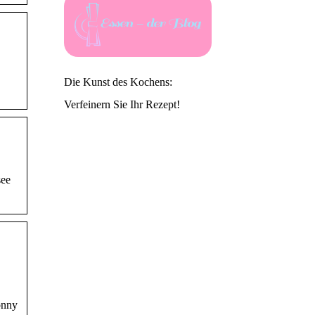
Die Kunst des Kochens:
Verfeinern Sie Ihr Rezept!
see
onny