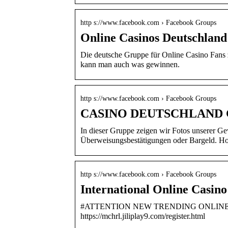
http s://www.facebook.com › Facebook Groups
Online Casinos Deutschland
Die deutsche Gruppe für Online Casino Fans z
kann man auch was gewinnen.
http s://www.facebook.com › Facebook Groups
CASINO DEUTSCHLAND G
In dieser Gruppe zeigen wir Fotos unserer G
Überweisungsbestätigungen oder Bargeld. Ho
http s://www.facebook.com › Facebook Groups
International Online Casin
#ATTENTION NEW TRENDING ONLINE 
https://mchrl.jiliplay9.com/register.html