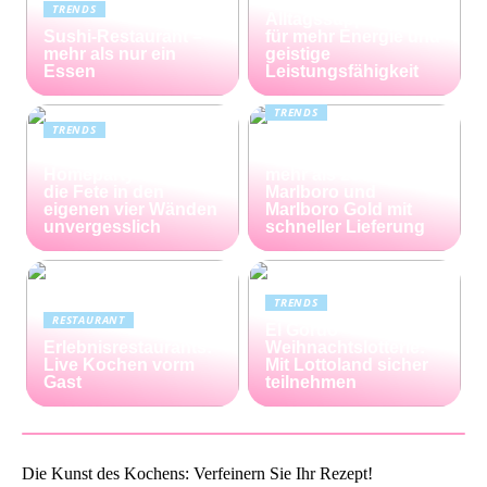
unterschätzte
TRENDS
Alltagssupplement
Sushi-Restaurant –
für mehr Energie und
mehr als nur ein
geistige
Essen
Leistungsfähigkeit
TRENDS
TRENDS
Günstiger Tabak von
Die perfekte
Capalus: Sparen Sie
Homeparty – so wird
mehr als 25% bei
die Fete in den
Marlboro und
eigenen vier Wänden
Marlboro Gold mit
unvergesslich
schneller Lieferung
TRENDS
RESTAURANT
El Gordo
Erlebnisrestaurants:
Weihnachtslotterie:
Live Kochen vorm
Mit Lottoland sicher
Gast
teilnehmen
Die Kunst des Kochens: Verfeinern Sie Ihr Rezept!