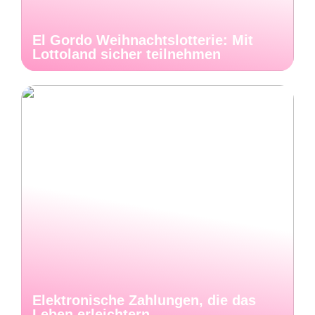
El Gordo Weihnachtslotterie: Mit
Lottoland sicher teilnehmen
Elektronische Zahlungen, die das
Leben erleichtern