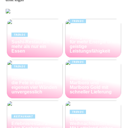
TRENDS
Kreatin: das
unterschätzte
TRENDS
Alltagssupplement
Sushi-Restaurant –
für mehr Energie und
mehr als nur ein
geistige
Essen
Leistungsfähigkeit
TRENDS
TRENDS
Günstiger Tabak von
Die perfekte
Capalus: Sparen Sie
Homeparty – so wird
mehr als 25% bei
die Fete in den
Marlboro und
eigenen vier Wänden
Marlboro Gold mit
unvergesslich
schneller Lieferung
TRENDS
RESTAURANT
El Gordo
Erlebnisrestaurants:
Weihnachtslotterie: