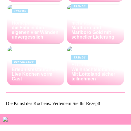
TRENDS
TRENDS
Günstiger Tabak von
Die perfekte
Capalus: Sparen Sie
Homeparty – so wird
mehr als 25% bei
die Fete in den
Marlboro und
eigenen vier Wänden
Marlboro Gold mit
unvergesslich
schneller Lieferung
TRENDS
RESTAURANT
El Gordo
Erlebnisrestaurants:
Weihnachtslotterie:
Live Kochen vorm
Mit Lottoland sicher
Gast
teilnehmen
Die Kunst des Kochens: Verfeinern Sie Ihr Rezept!