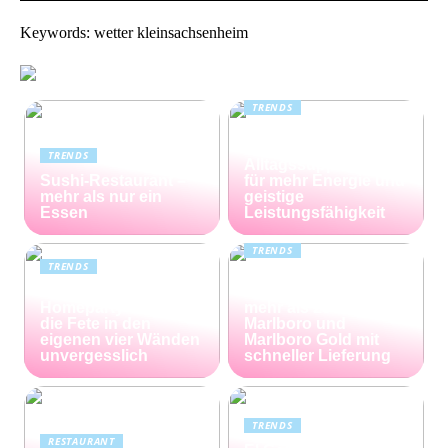
Keywords: wetter kleinsachsenheim
TRENDS
Kreatin: das
unterschätzte
TRENDS
Alltagssupplement
Sushi-Restaurant –
für mehr Energie und
mehr als nur ein
geistige
Essen
Leistungsfähigkeit
TRENDS
TRENDS
Günstiger Tabak von
Die perfekte
Capalus: Sparen Sie
Homeparty – so wird
mehr als 25% bei
die Fete in den
Marlboro und
eigenen vier Wänden
Marlboro Gold mit
unvergesslich
schneller Lieferung
TRENDS
RESTAURANT