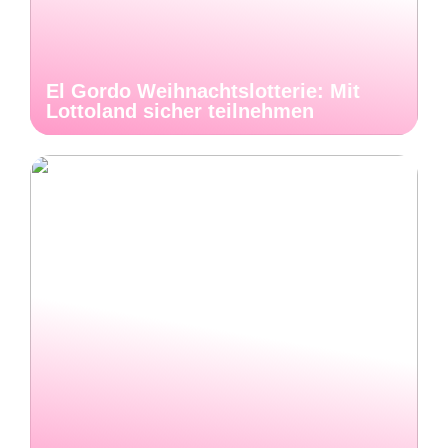
El Gordo Weihnachtslotterie: Mit
Lottoland sicher teilnehmen