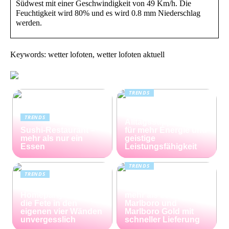
Südwest mit einer Geschwindigkeit von 49 Km/h. Die
Feuchtigkeit wird 80% und es wird 0.8 mm Niederschlag
werden.
Keywords: wetter lofoten, wetter lofoten aktuell
TRENDS
Kreatin: das
unterschätzte
TRENDS
Alltagssupplement
Sushi-Restaurant –
für mehr Energie und
mehr als nur ein
geistige
Essen
Leistungsfähigkeit
TRENDS
TRENDS
Günstiger Tabak von
Die perfekte
Capalus: Sparen Sie
Homeparty – so wird
mehr als 25% bei
die Fete in den
Marlboro und
eigenen vier Wänden
Marlboro Gold mit
unvergesslich
schneller Lieferung