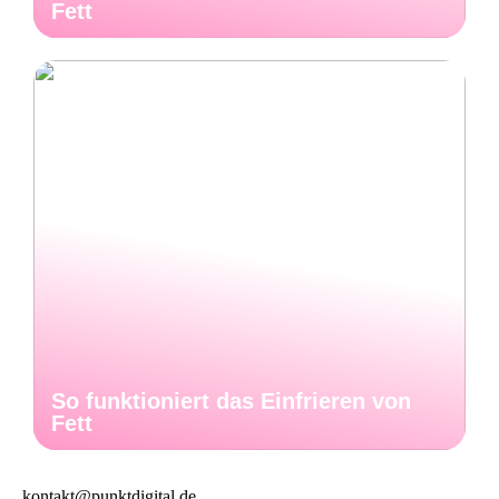
Fett
So funktioniert das Einfrieren von
Fett
kontakt@punktdigital.de