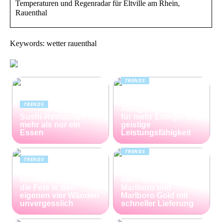
Temperaturen und Regenradar für Eltville am Rhein,
Rauenthal
Keywords: wetter rauenthal
TRENDS
Kreatin: das
unterschätzte
TRENDS
Alltagssupplement
Sushi-Restaurant –
für mehr Energie und
mehr als nur ein
geistige
Essen
Leistungsfähigkeit
TRENDS
TRENDS
Günstiger Tabak von
Die perfekte
Capalus: Sparen Sie
Homeparty – so wird
mehr als 25% bei
die Fete in den
Marlboro und
eigenen vier Wänden
Marlboro Gold mit
unvergesslich
schneller Lieferung