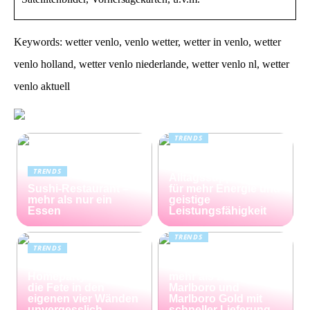
Keywords: wetter venlo, venlo wetter, wetter in venlo, wetter
venlo holland, wetter venlo niederlande, wetter venlo nl, wetter
venlo aktuell
TRENDS
Kreatin: das
unterschätzte
TRENDS
Alltagssupplement
Sushi-Restaurant –
für mehr Energie und
mehr als nur ein
geistige
Essen
Leistungsfähigkeit
TRENDS
TRENDS
Günstiger Tabak von
Die perfekte
Capalus: Sparen Sie
Homeparty – so wird
mehr als 25% bei
die Fete in den
Marlboro und
eigenen vier Wänden
Marlboro Gold mit
unvergesslich
schneller Lieferung