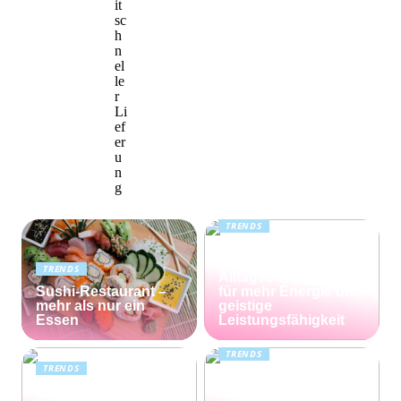
it
sc
h
n
el
le
r
Li
ef
er
u
n
g
TRENDS
Kreatin: das
unterschätzte
TRENDS
Alltagssupplement
Sushi-Restaurant –
für mehr Energie und
mehr als nur ein
geistige
Essen
Leistungsfähigkeit
TRENDS
TRENDS
Günstiger Tabak von
Die perfekte
Capalus: Sparen Sie