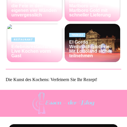
Homeparty – so wird
mehr als 25% bei
die Fete in den
Marlboro und
eigenen vier Wänden
Marlboro Gold mit
unvergesslich
schneller Lieferung
TRENDS
RESTAURANT
El Gordo
Erlebnisrestaurants:
Weihnachtslotterie:
Live Kochen vorm
Mit Lottoland sicher
Gast
teilnehmen
Die Kunst des Kochens: Verfeinern Sie Ihr Rezept!