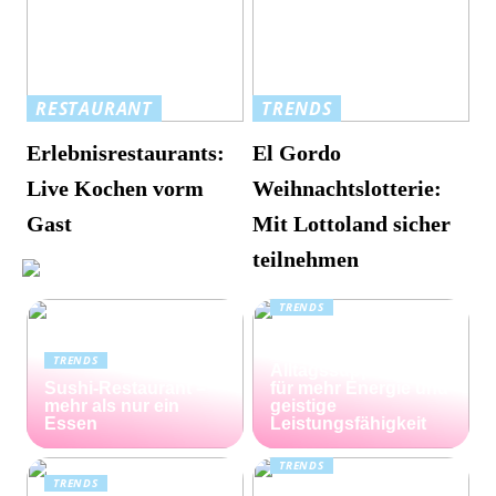
RESTAURANT
TRENDS
Erlebnisrestaurants:
El Gordo
Live Kochen vorm
Weihnachtslotterie:
Gast
Mit Lottoland sicher
teilnehmen
TRENDS
Kreatin: das
unterschätzte
TRENDS
Alltagssupplement
Sushi-Restaurant –
für mehr Energie und
mehr als nur ein
geistige
Essen
Leistungsfähigkeit
TRENDS
TRENDS
Günstiger Tabak von