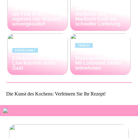
Die perfekte
Capalus: Sparen Sie
Homeparty – so wird
mehr als 25% bei
die Fete in den
Marlboro und
eigenen vier Wänden
Marlboro Gold mit
unvergesslich
schneller Lieferung
TRENDS
RESTAURANT
El Gordo
Erlebnisrestaurants:
Weihnachtslotterie:
Live Kochen vorm
Mit Lottoland sicher
Gast
teilnehmen
Die Kunst des Kochens: Verfeinern Sie Ihr Rezept!