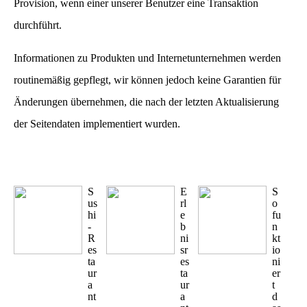
Provision, wenn einer unserer Benutzer eine Transaktion
durchführt.
Informationen zu Produkten und Internetunternehmen werden
routinemäßig gepflegt, wir können jedoch keine Garantien für
Änderungen übernehmen, die nach der letzten Aktualisierung
der Seitendaten implementiert wurden.
S
E
S
us
rl
o
hi
e
fu
-
b
n
R
ni
kt
es
sr
io
ta
es
ni
ur
ta
er
a
ur
t
nt
a
d