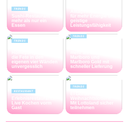
Kreatin: das
unterschätzte
TRENDS
Alltagssupplement
Sushi-Restaurant –
für mehr Energie und
mehr als nur ein
geistige
Essen
Leistungsfähigkeit
TRENDS
TRENDS
Günstiger Tabak von
Die perfekte
Capalus: Sparen Sie
Homeparty – so wird
mehr als 25% bei
die Fete in den
Marlboro und
eigenen vier Wänden
Marlboro Gold mit
unvergesslich
schneller Lieferung
TRENDS
RESTAURANT
El Gordo
Erlebnisrestaurants:
Weihnachtslotterie:
Live Kochen vorm
Mit Lottoland sicher
Gast
teilnehmen